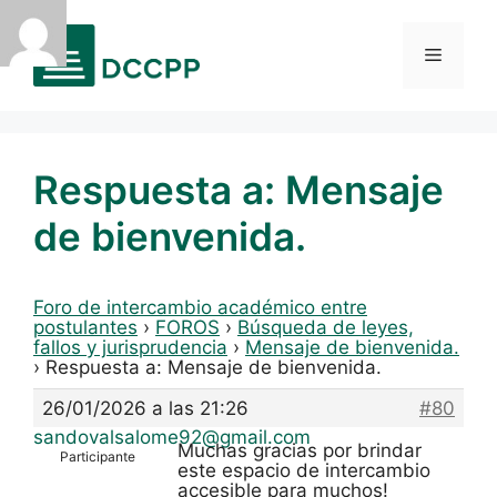
Saltar
al
Menú
contenido
Respuesta a: Mensaje
de bienvenida.
Foro de intercambio académico entre
postulantes
›
FOROS
›
Búsqueda de leyes,
fallos y jurisprudencia
›
Mensaje de bienvenida.
›
Respuesta a: Mensaje de bienvenida.
26/01/2026 a las 21:26
#80
sandovalsalome92@gmail.com
Muchas gracias por brindar
Participante
este espacio de intercambio
accesible para muchos!