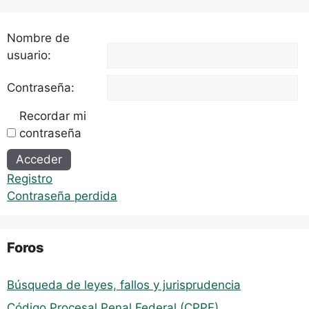
Nombre de
usuario:
Contraseña:
Recordar mi
contraseña
Alternative:
Acceder
Registro
Contraseña perdida
Foros
Búsqueda de leyes, fallos y jurisprudencia
Código Procesal Penal Federal (CPPF)